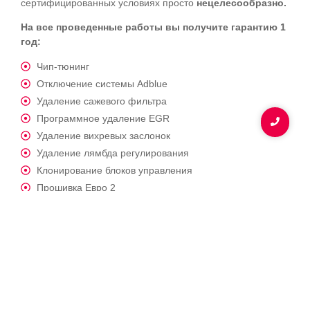
сертифицированны
х условиях просто
нецелесообразно.
На все проведенные работы вы получите гарантию 1
год:
Чип-тюнинг
Отключение системы Adblue
Удаление сажевого фильтра
Программное удаление EGR
Удаление вихревых заслонок
Удаление лямбда регулирования
Клонирование блоков управления
Прошивка Евро 2
Отключение функции иммобилайзера
Привязка ключа автомобиля
Ремонт панели приборов
Техобслуживание авто, тормоза, подвеска, ГРМ.
Ремонт электропроводки
Ремонт подвески авто