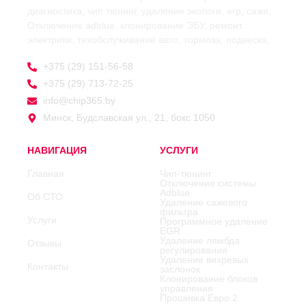
диагностика, чип тюнинг, удаление экологи, егр, сажи,
Отключение adblue, клонирование ЭБУ, ремонт
электрики, техобслуживание авто, тормоза, подвеска,
+375 (29) 151-56-58
+375 (29) 713-72-25
info@chip365.by
Минск, Будславская ул., 21, бокс 1050
НАВИГАЦИЯ
УСЛУГИ
Главная
Чип-тюнинг
Отключение системы
Adblue
Об СТО
Удаление сажевого
фильтра
Услуги
Программное удаление
EGR
Удаление лямбда
Отзывы
регулирования
Удаление вихревых
Контакты
заслонок
Клонирование блоков
управления
Прошивка Евро 2