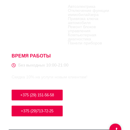
Автоэлектрика
Отключение функции
иммобилайзера
Привязка ключа
автомобиля
Ремонт блоков
управления
Компьютерная
диагностика
Панели приборов
ВРЕМЯ РАБОТЫ
Без выходных 10:00-21:00
Скидка 10% на услуги новым клиентам!
+375 (29) 151-56-58
+375 (29)713-72-25