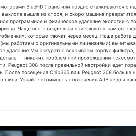
моторами BlueHDi) рано или поздно сталкиваются с над
тки выхлопа вышла из строя, и скоро машина превратит
ное программное и физическое удаление экологии с п
призна. Чаще всего владельцы приезжают к нам со сл
бманки», которые глючат через месяц. Наша работа де
(мы работаем с оригинальными лицензиями) вычитывае
ое удаление Мы аккуратно вскрываем корпус фильтра, 
 деталь — никаких проблем при прохождении техосмотра
. Peugeot 308 после правильной настройки едет гораз
ы После посещения Chip365 ваш Peugeot 308 больше ни
оплива. Узнайте стоимость отключения AdBlue для ваш