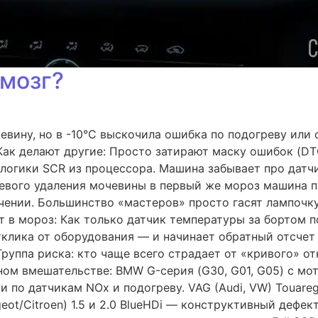
 мозг?
вину, но в -10°C выскочила ошибка по подогреву или о
Как делают другие: Просто затирают маску ошибок (DTC
 логики SCR из процессора. Машина забывает про датчи
шевого удаления мочевины в первый же мороз машина п
ении. Большинство «мастеров» просто гасят лампочку
т в мороз: Как только датчик температуры за бортом п
тклика от оборудования — и начинает обратный отсчет
руппа риска: кто чаще всего страдает от «кривого» от
ом вмешательстве: BMW G-серия (G30, G01, G05) с мот
и по датчикам NOx и подогреву. VAG (Audi, VW) Touareg
eot/Citroen) 1.5 и 2.0 BlueHDi — конструктивный дефе