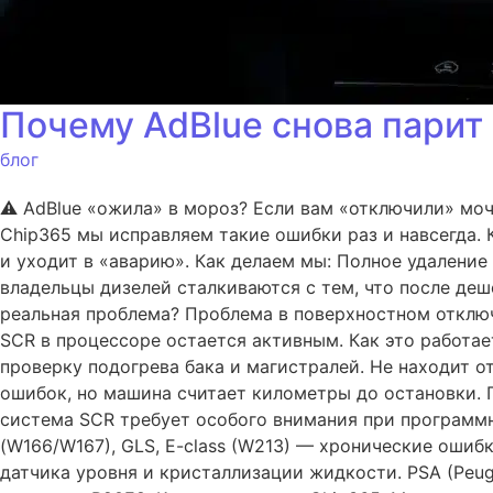
Почему AdBlue снова парит
блог
⚠️ AdBlue «ожила» в мороз? Если вам «отключили» моче
Chip365 мы исправляем такие ошибки раз и навсегда. 
и уходит в «аварию». Как делаем мы: Полное удаление
владельцы дизелей сталкиваются с тем, что после де
реальная проблема? Проблема в поверхностном отключ
SCR в процессоре остается активным. Как это работае
проверку подогрева бака и магистралей. Не находит о
ошибок, но машина считает километры до остановки. Г
система SCR требует особого внимания при программн
(W166/W167), GLS, E-class (W213) — хронические ошибк
датчика уровня и кристаллизации жидкости. PSA (Peug