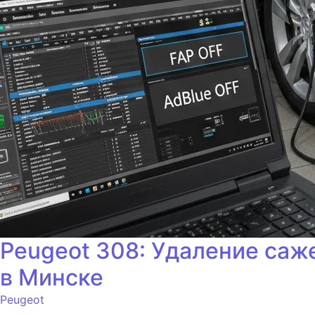
Peugeot 308: Удаление саж
в Минске
Peugeot