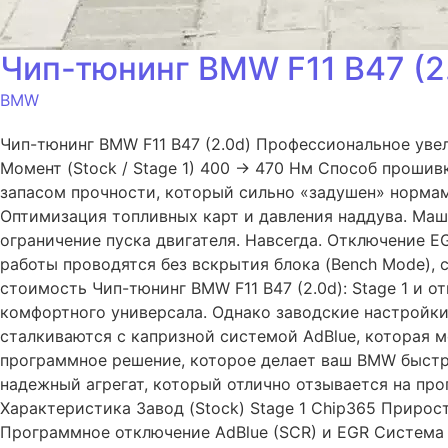
Чип-тюнинг BMW F11 B47 (2.
BMW
Чип-тюнинг BMW F11 B47 (2.0d) Профессиональное увел
Момент (Stock / Stage 1) 400 → 470 Нм Способ проши
запасом прочности, который сильно «задушен» нормами
Оптимизация топливных карт и давления наддува. Маш
ограничение пуска двигателя. Навсегда. Отключение E
работы проводятся без вскрытия блока (Bench Mode),
стоимость Чип-тюнинг BMW F11 B47 (2.0d): Stage 1 и о
комфортного универсала. Однако заводские настройки,
сталкиваются с капризной системой AdBlue, которая 
программное решение, которое делает ваш BMW быстре
надежный агрегат, который отлично отзывается на про
Характеристика Завод (Stock) Stage 1 Chip365 Прирос
Программное отключение AdBlue (SCR) и EGR Система 