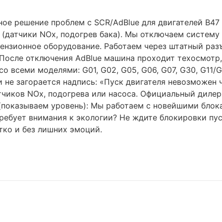
ое решение проблем с SCR/AdBlue для двигателей B47 и
 (датчики NOx, подогрев бака). Мы отключаем систему
цензионное оборудование. Работаем через штатный ра
 После отключения AdBlue машина проходит техосмотр,
 всеми моделями: G01, G02, G05, G06, G07, G30, G11
не загорается надпись: «Пуск двигателя невозможен ч
чиков NOx, подогрева или насоса. Официальный дилер 
 (показываем уровень): Мы работаем с новейшими бло
требует внимания к экологии? Не ждите блокировки пу
тко и без лишних эмоций.