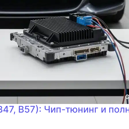
B47, B57): Чип-тюнинг и по