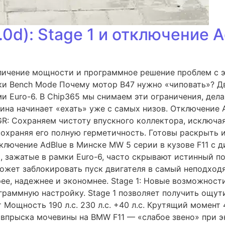
0d): Stage 1 и отключение 
ичение мощности и программное решение проблем с эко
вки Bench Mode Почему мотор B47 нужно «чиповать»? 
 Euro-6. В Chip365 мы снимаем эти ограничения, дела
ина начинает «ехать» уже с самых низов. Отключение 
GR: Сохраняем чистоту впускного коллектора, исключа
 сохраняя его полную герметичность. Готовы раскрыть
тключение AdBlue в Минске MW 5 серии в кузове F11 с д
 зажатые в рамки Euro-6, часто скрывают истинный по
может заблокировать пуск двигателя в самый неподхо
е, надежнее и экономнее. Stage 1: Новые возможност
граммную настройку. Stage 1 позволяет получить ощут
т Мощность 190 л.с. 230 л.с. +40 л.с. Крутящий момен
впрыска мочевины на BMW F11 — «слабое звено» при эк