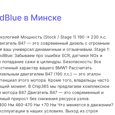
AdBlue в Минске
логией Мощность (Stock / Stage 1) 190 → 230 л.с.
Двигатель B47 — это современный дизель с огромным
я ваш универсал динамичным и отзывчивым. Stage 1:
AdBlue: Забываем про ошибки SCR, датчики NOx и
я попадание сажи в цилиндры. Безопасность: Все
 истинный характер вашего BMW? Рассчитать
изельным двигателем B47 (190 л.с.) — это эталон
тенциал этого мотора. Кроме того, владельцы часто
дящий момент. В Chip365 мы предлагаем комплексное
и мотора B47 Двигатель B47 — это современный и
имый прирост без снижения ресурса узлов.
т 400 Нм 460-470 Нм +70 Нм Что меняется в движении?
сплуатации в наших условиях. Выход из строя