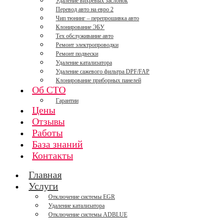
Удаление вихревых заслонок
Перевод авто на евро 2
Чип тюнинг – перепрошивка авто
Клонирование ЭБУ
Тех обслуживание авто
Ремонт электропроводки
Ремонт подвески
Удаление катализатора
Удаление сажевого фильтра DPF/FAP
Клонирование приборных панелей
Об СТО
Гарантии
Цены
Отзывы
Работы
База знаний
Контакты
Главная
Услуги
Отключение системы EGR
Удаление катализатора
Отключение системы ADBLUE