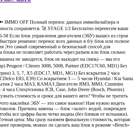
 🔑 IMMO OFF Полный перенос данных иммобилайзера и
ность сохраняется. 🚀 STAGE 1/2 Бесплатно перенесем ваши
6-58 Если блок управления двигателем (ЭБУ) вышел из строя
быстрое решение: перенос всех данных в б/у блок или полное
ия Это самый современный и безопасный способ для
 блока не позволяет работать через разъем или блок сильно
ашина не заводится, блок не выходит на связь) — мы его
Peugeot / Citroen 3008, 5008, Partner (EDC17C60, MD1) Без
рии) 3, 5, 7, X5 (EDC17, MD1, MG1) Без вскрытия 2 часа
(ACDelco E83, E39) Со вскрытием 3 — 5 часов Hyundai / Kia Santa
з вскрытия 2 часа МАЗ, КАМАЗ Двигатели ЯМЗ, ММЗ, Cummins
аса Спецтехника JCB, Case, John Deere (Bosch, Phoenix)
знать стоимость и сроки для вашего авто? Чтобы не тратить
Фото наклейки ЭБУ — это самое важное! Нам нужно видеть
токолов. Причина замены — блок «залит» водой, поврежден
чтобы все цифры были четко видны (без бликов от вспышки).
Точная цена: Мы сразу назовем финальную стоимость, которая
аранее проверим, можно ли сделать ваш блок в режиме «Bench»