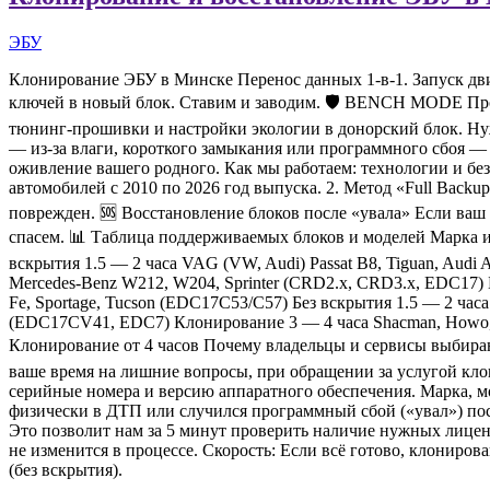
ЭБУ
Клонирование ЭБУ в Минске Перенос данных 1-в-1. Запуск 
ключей в новый блок. Ставим и заводим. 🛡 BENCH MODE Профе
тюнинг-прошивки и настройки экологии в донорский блок. Нужн
— из-за влаги, короткого замыкания или программного сбоя — 
оживление вашего родного. Как мы работаем: технологии и б
автомобилей с 2010 по 2026 год выпуска. 2. Метод «Full Backu
поврежден. 🆘 Восстановление блоков после «увала» Если ваш 
спасем. 📊 Таблица поддерживаемых блоков и моделей Марка и 
вскрытия 1.5 — 2 часа VAG (VW, Audi) Passat B8, Tiguan, Audi
Mercedes-Benz W212, W204, Sprinter (CRD2.x, CRD3.x, EDC17) Без
Fe, Sportage, Tucson (EDC17C53/C57) Без вскрытия 1.5 — 2 час
(EDC17CV41, EDC7) Клонирование 3 — 4 часа Shacman, Howo, F
Клонирование от 4 часов Почему владельцы и сервисы выбираю
ваше время на лишние вопросы, при обращении за услугой к
серийные номера и версию аппаратного обеспечения. Марка, 
физически в ДТП или случился программный сбой («увал») пос
Это позволит нам за 5 минут проверить наличие нужных лиценз
не изменится в процессе. Скорость: Если всё готово, клониров
(без вскрытия).