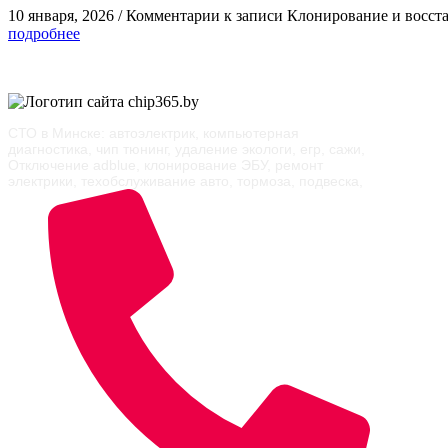
10 января, 2026
/
Комментарии
к записи Клонирование и восст
подробнее
СТО в Минске: автоэлектрик, компьютерная
диагностика, чип тюнинг, удаление экологи, егр, сажи,
Отключение adblue, клонирование ЭБУ, ремонт
электрики, техобслуживание авто, тормоза, подвеска,