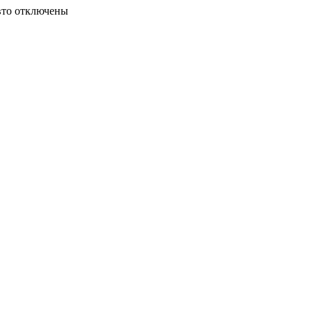
вто
отключены