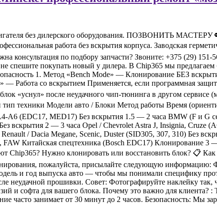
двигателя без дилерского оборудования. ПОЗВОНИТЬ МАСТЕРУ
ссиональная работа без вскрытия корпуса. Заводская герметич
а консультация по подбору запчасти? Звоните: +375 (29) 151-5
не спешите покупать новый у дилера. В Chip365 мы предлагаем 
езопасность 1. Метод «Bench Mode» — Клонирование БЕЗ вскрыт
p» — Работа со вскрытием Применяется, если программная защита
блок «уснул» после неудачного чип-тюнинга в другом сервисе (м
тип техники Модели авто / Блоки Метод работы Время (ориентир) 
 A4-A6 (EDC17, MED17) Без вскрытия 1.5 — 2 часа BMW (F и G се
 вскрытия 2 — 3 часа Opel / Chevrolet Astra J, Insignia, Cruze 
а Renault / Dacia Megane, Scenic, Duster (SID305, 307, 310) Бе
AW Китайская спецтехника (Bosch EDC17) Клонирование 3 — 4 ч
т Chip365? Нужно клонировать или восстановить блок? 📋 Как у
лонирования, пожалуйста, присылайте следующую информацию: 
модель и год выпуска авто — чтобы мы понимали специфику про
ле неудачной прошивки. Совет: Фотографируйте наклейку так, 
ий и софта для вашего блока. Почему это важно для клиента? : 
ание часто занимает от 30 минут до 2 часов. Безопасность: Мы з