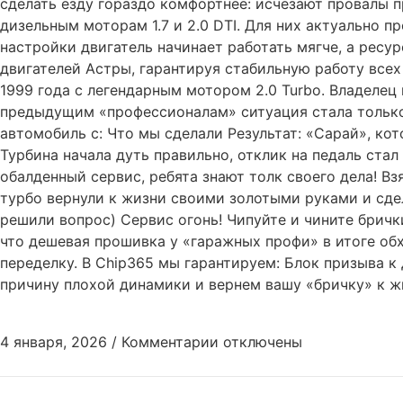
сделать езду гораздо комфортнее: исчезают провалы 
дизельным моторам 1.7 и 2.0 DTI. Для них актуально 
настройки двигатель начинает работать мягче, а ресу
двигателей Астры, гарантируя стабильную работу всех 
1999 года с легендарным мотором 2.0 Turbo. Владелец 
предыдущим «профессионалам» ситуация стала только 
автомобиль с: Что мы сделали Результат: «Сарай», ко
Турбина начала дуть правильно, отклик на педаль ста
обалденный сервис, ребята знают толк своего дела! Вз
турбо вернули к жизни своими золотыми руками и сдел
решили вопрос) Сервис огонь! Чипуйте и чините брички
что дешевая прошивка у «гаражных профи» в итоге обх
переделку. В Chip365 мы гарантируем: Блок призыва 
причину плохой динамики и вернем вашу «бричку» к ж
4 января, 2026
/
Комментарии
отключены