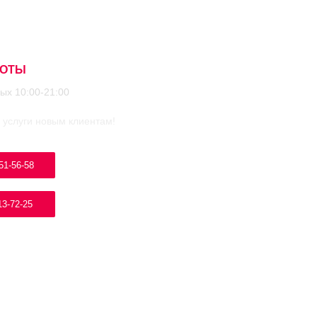
БОТЫ
ых 10:00-21:00
 услуги новым клиентам!
51-56-58
13-72-25