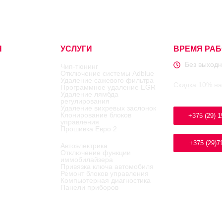
Я
УСЛУГИ
ВРЕМЯ РА
Без выходн
Чип-тюнинг
Отключение системы Adblue
Удаление сажевого фильтра
Скидка 10% на
Программное удаление EGR
Удаление лямбда
регулирования
Удаление вихревых заслонок
Клонирование блоков
+375 (29) 1
управления
Прошивка Евро 2
+375 (29)7
Автоэлектрика
Отключение функции
иммобилайзера
Привязка ключа автомобиля
Ремонт блоков управления
Компьютерная диагностика
Панели приборов