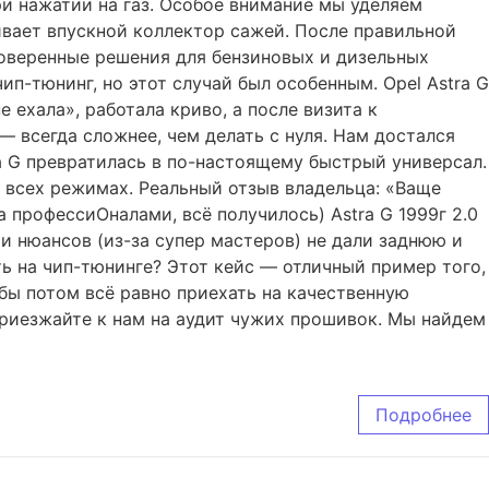
ри нажатии на газ. Особое внимание мы уделяем
ивает впускной коллектор сажей. После правильной
роверенные решения для бензиновых и дизельных
п-тюнинг, но этот случай был особенным. Opel Astra G
 ехала», работала криво, а после визита к
 всегда сложнее, чем делать с нуля. Нам достался
ra G превратилась в по-настоящему быстрый универсал.
о всех режимах. Реальный отзыв владельца: «Ваще
а профессиОналами, всё получилось) Astra G 1999г 2.0
и нюансов (из-за супер мастеров) не дали заднюю и
ть на чип-тюнинге? Этот кейс — отличный пример того,
обы потом всё равно приехать на качественную
Приезжайте к нам на аудит чужих прошивок. Мы найдем
Подробнее