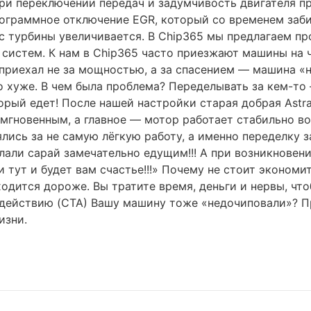
при переключении передач и задумчивость двигателя п
программное отключение EGR, который со временем заб
рс турбины увеличивается. В Chip365 мы предлагаем п
систем. К нам в Chip365 часто приезжают машины на чи
приехал не за мощностью, а за спасением — машина «не
хуже. В чем была проблема? Переделывать за кем-то —
торый едет! После нашей настройки старая добрая Ast
л мгновенным, а главное — мотор работает стабильно в
ялись за не самую лёгкую работу, а именно переделку з
али сарай замечательно едущим!!! А при возникновени
 тут и будет вам счастье!!!» Почему не стоит экономи
одится дороже. Вы тратите время, деньги и нервы, чт
к действию (CTA) Вашу машину тоже «недочиповали»? 
изни.