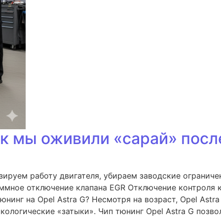
как мы оживили «сарай» пос
изируем работу двигателя, убираем заводские огранич
раммное отключение клапана EGR Отключение контроля 
юнинг на Opel Astra G? Несмотря на возраст, Opel Ast
кологические «затыки». Чип тюнинг Opel Astra G позво