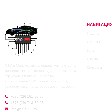
НАВИГАЦИ
Главная
Об СТО
Услуги
Отзывы
СТО в Минске: автоэлектрик, компьютерная
Контакты
диагностика, чип тюнинг, удаление экологи,
егр, сажи, Отключение adblue,
клонирование ЭБУ, ремонт электрики,
техобслуживание авто, тормоза, подвеска,
+375 (29) 151-56-58
+375 (29) 713-72-25
info@chip365.by