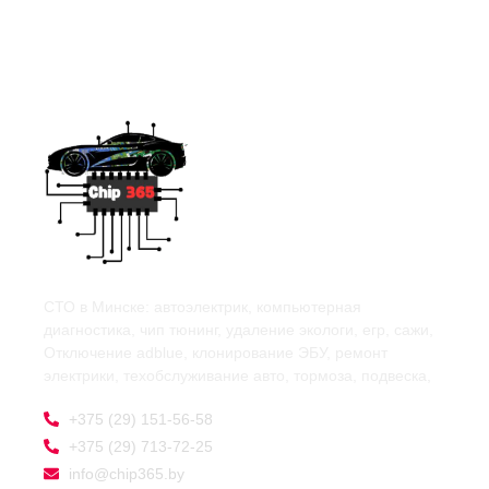
СТО в Минске: автоэлектрик, компьютерная
диагностика, чип тюнинг, удаление экологи, егр, сажи,
Отключение adblue, клонирование ЭБУ, ремонт
электрики, техобслуживание авто, тормоза, подвеска,
+375 (29) 151-56-58
+375 (29) 713-72-25
info@chip365.by