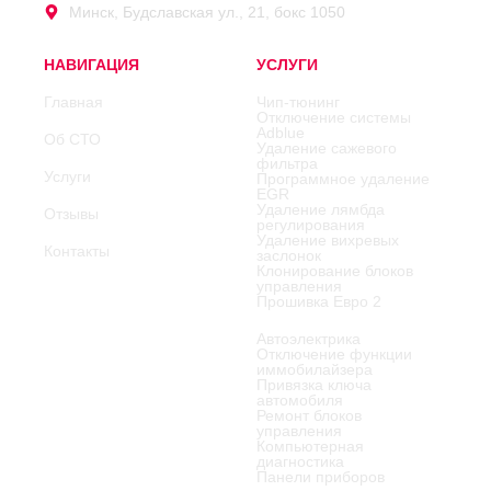
Минск, Будславская ул., 21, бокс 1050
НАВИГАЦИЯ
УСЛУГИ
Главная
Чип-тюнинг
Отключение системы
Adblue
Об СТО
Удаление сажевого
фильтра
Услуги
Программное удаление
EGR
Удаление лямбда
Отзывы
регулирования
Удаление вихревых
Контакты
заслонок
Клонирование блоков
управления
Прошивка Евро 2
Автоэлектрика
Отключение функции
иммобилайзера
Привязка ключа
автомобиля
Ремонт блоков
управления
Компьютерная
диагностика
Панели приборов