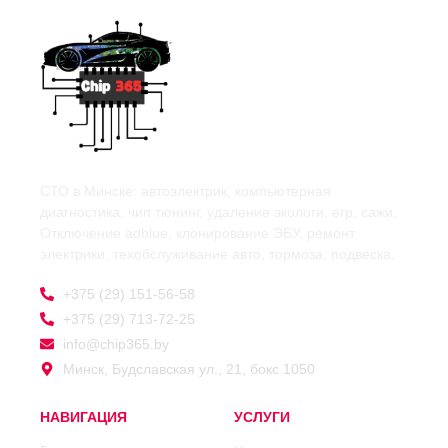
СТО в Минске: автоэлектрик, компьютерная
диагностика, чип тюнинг, удаление экологи, егр, сажи,
Отключение adblue, клонирование ЭБУ, ремонт
электрики, техобслуживание авто, тормоза, подвеска,
+375 (29) 151-56-58
+375 (29) 713-72-25
info@chip365.by
Минск, Будславская ул., 21, бокс 1050
НАВИГАЦИЯ
УСЛУГИ