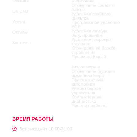
Главная
Чип-тюнинг
Отключение системы
Adblue
Об СТО
Удаление сажевого
фильтра
Услуги
Программное удаление
EGR
Удаление лямбда
Отзывы
регулирования
Удаление вихревых
Контакты
заслонок
Клонирование блоков
управления
Прошивка Евро 2
Автоэлектрика
Отключение функции
иммобилайзера
Привязка ключа
автомобиля
Ремонт блоков
управления
Компьютерная
диагностика
Панели приборов
ВРЕМЯ РАБОТЫ
Без выходных 10:00-21:00