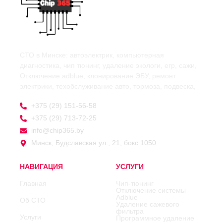
СТО в Минске: автоэлектрик, компьютерная
диагностика, чип тюнинг, удаление экологи, егр, сажи,
Отключение adblue, клонирование ЭБУ, ремонт
электрики, техобслуживание авто, тормоза, подвеска,
+375 (29) 151-56-58
+375 (29) 713-72-25
info@chip365.by
Минск, Будславская ул., 21, бокс 1050
НАВИГАЦИЯ
УСЛУГИ
Главная
Чип-тюнинг
Отключение системы
Adblue
Об СТО
Удаление сажевого
фильтра
Услуги
Программное удаление