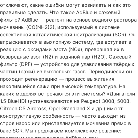
отключают, какие ошибки могут возникать и как это
правильно сделать. Что такое AdBlue и сажевый
фильтр? AdBlue — реагент на основе водного раствора
мочевины (CO(NH2​)2​), используемый в системе
селективной каталитической нейтрализации (SCR). Он
впрыскивается в выхлопную систему, где вступает в
реакцию с оксидами азота (NOx​), превращая их в
безвредные азот (N2​) и водяной пар (H2​O). Сажевый
фильтр (DPF) — устройство для улавливания твёрдых
частиц (сажи) из выхлопных газов. Периодически он
проходит регенерацию — процесс выжигания
накопившейся сажи при высокой температуре. На
каких моделях встречаются эти системы? «Двигатели
1.5 BlueHDi (устанавливаются на Peugeot 3008, 5008,
Citroen C5 Aircross, Opel Grandland X и др.) имеют
конструктивную особенность — часто выходит из
строя насос или кристаллизуется мочевина прямо в
баке SCR. Мы предлагаем комплексное решение: