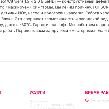
eot/Citroen) 1.5 и 2.0 BlueHDi — конструктивный дефе
то «маскируем» симптомы, мы лечим причину. Full SCR 
датчики NOx, насос и подогревы навсегда. Работа чер
 блока. Это сохраняет герметичность и заводской вид 
у, даже в -30°C. Гарантия на софт: Мы работаем с про
 работ. Переделываем за другими «мастерами». Если 
Я
УСЛУГИ
ВРЕМЯ РА
Без выходн
Чип-тюнинг
Отключение системы Adblue
Удаление сажевого фильтра