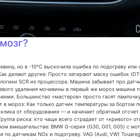
 мозг?
вину, но в -10°C выскочила ошибка по подогреву или о
Как делают другие: Просто затирают маску ошибок (DTC
 логики SCR из процессора. Машина забывает про датчи
шевого удаления мочевины в первый же мороз машина п
ении. Большинство «мастеров» просто гасят лампочку
т в мороз: Как только датчик температуры за бортом п
тклика от оборудования — и начинает обратный отсчет
руппа риска: кто чаще всего страдает от «кривого» от
ом вмешательстве: BMW G-серия (G30, G01, G05) с мот
и по датчикам NOx и подогреву. VAG (Audi, VW) Touareg