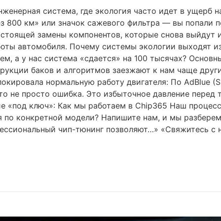
енерная система, где экология часто идет в ущерб н
з 800 км» или значок сажевого фильтра — вы попали п
стоящей замены компонентов, которые снова выйдут из
боты автомобиля. Почему системы экологии выходят и
ем, а у нас система «сдается» на 100 тысячах? Основн
рукции баков и алгоритмов заезжают к нам чаще друг
локировала нормальную работу двигателя: По AdBlue (S
о не просто ошибка. Это избыточное давление перед т
 «под ключ»: Как мы работаем в Chip365 Наш процесс 
 по конкретной модели? Напишите нам, и мы разберем
ссиональный чип-тюнинг позволяют…» «Свяжитесь с н