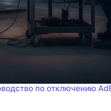
оводство по отключению AdB