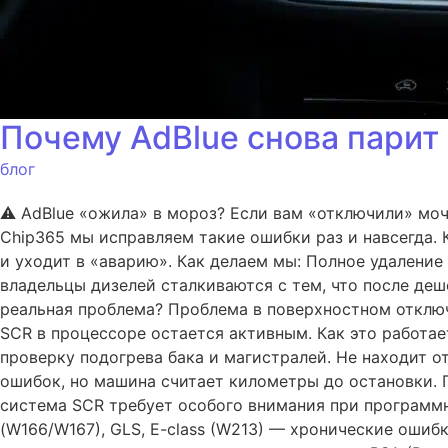
Почему AdBlue снова парит
блог
⚠️ AdBlue «ожила» в мороз? Если вам «отключили» моче
Chip365 мы исправляем такие ошибки раз и навсегда. 
и уходит в «аварию». Как делаем мы: Полное удаление
владельцы дизелей сталкиваются с тем, что после де
реальная проблема? Проблема в поверхностном отключ
SCR в процессоре остается активным. Как это работае
проверку подогрева бака и магистралей. Не находит о
ошибок, но машина считает километры до остановки. Г
система SCR требует особого внимания при программн
(W166/W167), GLS, E-class (W213) — хронические ошибк