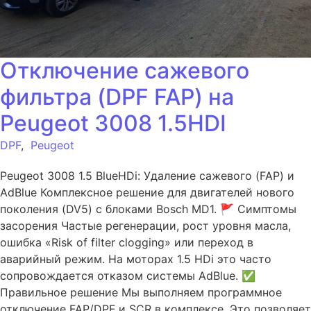
Отключение сажевого
фильтра (DPF FAP) на
Peugeot 3008 1.5HDI
DPF
,
Peugeot
Peugeot 3008 1.5 BlueHDi: Удаление сажевого (FAP) и
AdBlue Комплексное решение для двигателей нового
поколения (DV5) с блоками Bosch MD1. 🚩 Симптомы
засорения Частые регенерации, рост уровня масла,
ошибка «Risk of filter clogging» или переход в
аварийный режим. На моторах 1.5 HDi это часто
сопровождается отказом системы AdBlue. ✅
Правильное решение Мы выполняем программное
отключение FAP/DPF и SCR в комплексе. Это позволяет