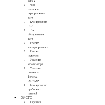
евро 2
Чип
тюнинг –
перепрошивка
авто
Клонирование
ЭБУ
Тех
обслуживание
авто
Ремонт
электропроводки
Ремонт
подвески
Удаление
катализатора
Удаление
сажевого
фильтра
DPF/FAP
Клонирование
приборных
панелей
Об СТО
Гарантии