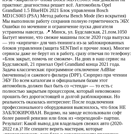
практике: диагностика решает всё. Автомобиль Opel
Grandland 1.5 BlueHDi 2021 Блок управления Bosch
MD1CS003 (PSA) Метод работы Bench Mode (без вскрытия)
Мы выполнили работу сохранив полную герметичность ЭБУ.
Ошибки по мочевине и ограничение пуска двигателя
устранены навсегда. 📍 Минск, ул. Будславская, 21.пом.1050
Бытует мнение, что свежие машины после 2020 года выпуска
— это «кирпичи» для чип-тюнинга из-за заблокированных
блоков управления (защита SENTinel и прочие локи). Многие
сервисы даже не берут их в работу, сразу отвечая по телефону:
«Блок закрыт, помочь не сможем». На днях в наш сервис на
Будславской, 21 приехал Opel Grandland конца 2021 года.
Задача классическая: программное отключение AdBlue
(мочевины) и сажевого фильтра (DPF). Сюрприз при чтении
ЭБУ По всем каталогам и официальным базам этот
автомобиль должен был быть со «стенда» — то есть с
полностью закрытым процессором, который невозможно
прошить без дорогостоящей и долгой разблокировки. Но
реальность оказалась интереснее: После подключения
профессионального оборудования выяснилось, что блок НЕ
ЗАБЛОКИРОВАН. Видимо, на заводе использовали софт
более ранней ревизии или блок из «переходной» партии.
Результат: Какой вывод для владельцев свежих авто (2020-
2022 г.в.)? Не спешите верить мастерам, которые