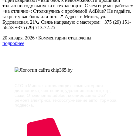
«приговаривают» ваш блок к невозможности прошивки
только по году выпуска в техпаспорте. С чем еще мы работаем
«на отлично»: Столкнулись с проблемой AdBlue? Не гадайте,
закрыт у вас блок или нет. 📍 Адрес: г. Минск, ул.
Будславская, 21📞 Связь напрямую с мастером: +375 (29) 151-
56-58 +375 (29) 713-72-25
20 января, 2026
/
Комментарии
отключены
подробнее
СТО в Минске: автоэлектрик, компьютерная
диагностика, чип тюнинг, удаление экологи, егр,
сажи, Отключение adblue, клонирование ЭБУ,
ремонт электрики, техобслуживание авто, тормоза,
подвеска,