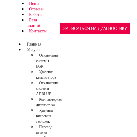
Цены
Отзывы
Работы
База
знаний
ЗАПИСАТЬСЯ НА ДИАГНОСТИКУ
Контакты
Главная
Услуги
Отключение
системы
EGR
Удаление
катализатора
Отключение
системы
ADBLUE
Компьютерная
диагностика
Удаление
вихревых
заслонок
Перевод
авто на