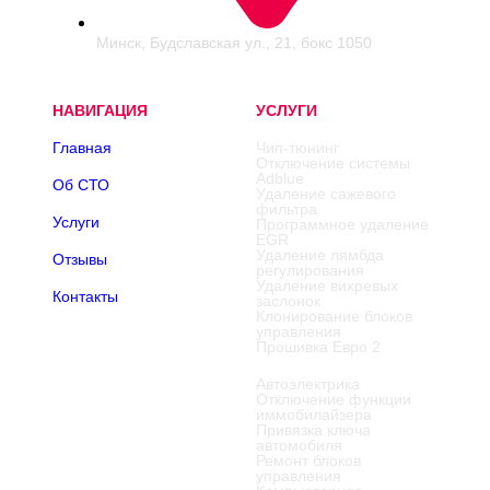
Минск, Будславская ул., 21, бокс 1050
НАВИГАЦИЯ
УСЛУГИ
Главная
Чип-тюнинг
Отключение системы
Adblue
Об СТО
Удаление сажевого
фильтра
Услуги
Программное удаление
EGR
Удаление лямбда
Отзывы
регулирования
Удаление вихревых
Контакты
заслонок
Клонирование блоков
управления
Прошивка Евро 2
Автоэлектрика
Отключение функции
иммобилайзера
Привязка ключа
автомобиля
Ремонт блоков
управления