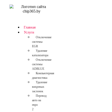
Главная
Услуги
Отключение
системы
EGR
Удаление
катализатора
Отключение
системы
ADBLUE
Компьютерная
диагностика
Удаление
вихревых
заслонок
Перевод
авто на
евро
2