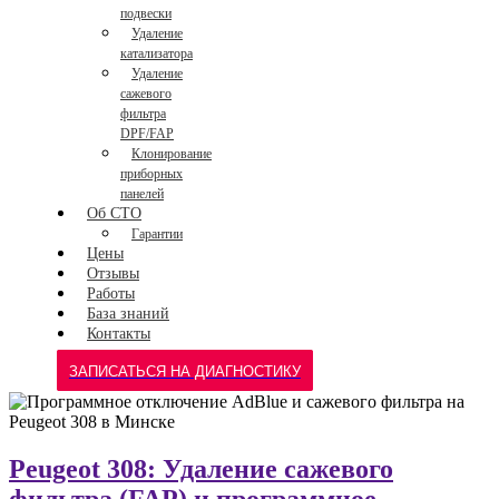
подвески
Удаление
катализатора
Удаление
сажевого
фильтра
DPF/FAP
Клонирование
приборных
панелей
Об СТО
Гарантии
Цены
Отзывы
Работы
База знаний
Контакты
ЗАПИСАТЬСЯ НА ДИАГНОСТИКУ
Peugeot 308: Удаление сажевого
фильтра (FAP) и программное