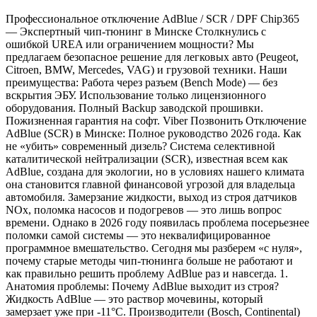
Профессиональное отключение AdBlue / SCR / DPF Chip365
— Экспертный чип-тюнинг в Минске Столкнулись с
ошибкой UREA или ограничением мощности? Мы
предлагаем безопасное решение для легковых авто (Peugeot,
Citroen, BMW, Mercedes, VAG) и грузовой техники. Наши
преимущества: Работа через разъем (Bench Mode) — без
вскрытия ЭБУ. Использование только лицензионного
оборудования. Полный Backup заводской прошивки.
Пожизненная гарантия на софт. Viber Позвонить Отключение
AdBlue (SCR) в Минске: Полное руководство 2026 года. Как
не «убить» современный дизель? Система селективной
каталитической нейтрализации (SCR), известная всем как
AdBlue, создана для экологии, но в условиях нашего климата
она становится главной финансовой угрозой для владельца
автомобиля. Замерзание жидкости, выход из строя датчиков
NOx, поломка насосов и подогревов — это лишь вопрос
времени. Однако в 2026 году появилась проблема посерьезнее
поломки самой системы — это неквалифицированное
программное вмешательство. Сегодня мы разберем «с нуля»,
почему старые методы чип-тюнинга больше не работают и
как правильно решить проблему AdBlue раз и навсегда. 1.
Анатомия проблемы: Почему AdBlue выходит из строя?
Жидкость AdBlue — это раствор мочевины, который
замерзает уже при -11°C. Производители (Bosch, Continental)