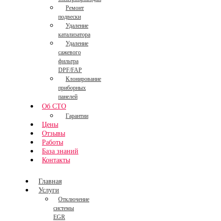
Ремонт
подвески
Удаление
катализатора
Удаление
сажевого
фильтра
DPF/FAP
Клонирование
приборных
панелей
Об СТО
Гарантии
Цены
Отзывы
Работы
База знаний
Контакты
Главная
Услуги
Отключение
системы
EGR