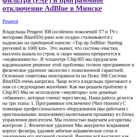
отключение AdBlue в Минске
Peugeot
Владельцы Peugeot 308 (особенно поколений T7 и T9 с
моторами BlueHDi) рано или поздно сталкиваются с
надписью на приборной панели: «Top up AdBlue: Starting
prevented in 1000 km». Это значит, что система очистки
выхлопа вышла из строя, и скоро машина превратится в
«недвижимость». В техцентре Chip365 мы предлагаем
кардинальное решение этой проблемы: полное программное и
физическое удаление экологии с пожизненной гарантией.
Основные симптомы неисправности на Пежо 308 Система
BlueHDi очень капризна. Чаще всего владельцы приезжают к
нам со следующими жалобами: Как мы решаем проблему в
Chip365 Мы не используем «эмуляторы» или дешевые
«обманки», которые глючат через месяц. Наша работа делится
на три этапа: 1. Программное отключение (Чип-тюнинг) С
помощью профессионального оборудования (мы работаем с
оригинальными лицензиями) вычитываем прошивку из блока
управления двигателем. Мы полностью вырезаем алгоритмы
контроля: 2. Физическое удаление Мы аккуратно вскрываем
корпус фильтра, удаляем забитые керамические соты и
завариваем его аргонной сваркой. Внешне всё выглядит как