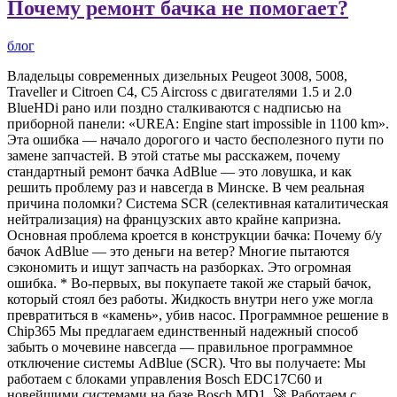
Почему ремонт бачка не помогает?
блог
Владельцы современных дизельных Peugeot 3008, 5008,
Traveller и Citroen C4, C5 Aircross с двигателями 1.5 и 2.0
BlueHDi рано или поздно сталкиваются с надписью на
приборной панели: «UREA: Engine start impossible in 1100 km».
Эта ошибка — начало дорогого и часто бесполезного пути по
замене запчастей. В этой статье мы расскажем, почему
стандартный ремонт бачка AdBlue — это ловушка, и как
решить проблему раз и навсегда в Минске. В чем реальная
причина поломки? Система SCR (селективная каталитическая
нейтрализация) на французских авто крайне капризна.
Основная проблема кроется в конструкции бачка: Почему б/у
бачок AdBlue — это деньги на ветер? Многие пытаются
сэкономить и ищут запчасть на разборках. Это огромная
ошибка. * Во-первых, вы покупаете такой же старый бачок,
который стоял без работы. Жидкость внутри него уже могла
превратиться в «камень», убив насос. Программное решение в
Chip365 Мы предлагаем единственный надежный способ
забыть о мочевине навсегда — правильное программное
отключение системы AdBlue (SCR). Что вы получаете: Мы
работаем с блоками управления Bosch EDC17C60 и
новейшими системами на базе Bosch MD1. 🚀 Работаем с