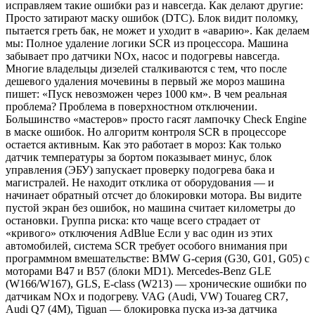
исправляем такие ошибки раз и навсегда. Как делают другие:
Просто затирают маску ошибок (DTC). Блок видит поломку,
пытается греть бак, не может и уходит в «аварию». Как делаем
мы: Полное удаление логики SCR из процессора. Машина
забывает про датчики NOx, насос и подогревы навсегда.
Многие владельцы дизелей сталкиваются с тем, что после
дешевого удаления мочевины в первый же мороз машина
пишет: «Пуск невозможен через 1000 км». В чем реальная
проблема? Проблема в поверхностном отключении.
Большинство «мастеров» просто гасят лампочку Check Engine
в маске ошибок. Но алгоритм контроля SCR в процессоре
остается активным. Как это работает в мороз: Как только
датчик температуры за бортом показывает минус, блок
управления (ЭБУ) запускает проверку подогрева бака и
магистралей. Не находит отклика от оборудования — и
начинает обратный отсчет до блокировки мотора. Вы видите
пустой экран без ошибок, но машина считает километры до
остановки. Группа риска: кто чаще всего страдает от
«кривого» отключения AdBlue Если у вас один из этих
автомобилей, система SCR требует особого внимания при
программном вмешательстве: BMW G-серия (G30, G01, G05) с
моторами B47 и B57 (блоки MD1). Mercedes-Benz GLE
(W166/W167), GLS, E-class (W213) — хронические ошибки по
датчикам NOx и подогреву. VAG (Audi, VW) Touareg CR7,
Audi Q7 (4M), Tiguan — блокировка пуска из-за датчика