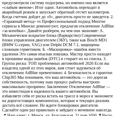
предусмотрели систему подогрева, но именно она является
«слабым звеном»: Итог один: Автомобиль переходит в
аварийный режим и запускает обратный отсчет километров.
Когда счетчик дойдет до «0», двигатель просто не заведется. 2.
«Гаражный метод» vs Профессиональный подход Многие
сервисы в Минске демпингуют, предлагая отключение AdBlue
«за копейки». Давайте разберем, на чем они экономят: А.
Механическое вскрытие блока (Варварство) Современные
блоки управления двигателем (ЭБУ), такие как Bosch MD1
(BMW G-серии, VAG) или Delphi DCM 7.1, защищены
сложным герметиком. Б. «Маскировка» ошибок вместо
удаления Это самая опасная ловушка. Мастер просто находит
в прошивке коды ошибок (DTC) и стирает их из списка. 3.
Группа риска: ТОП проблемных автомобилей 2026 Если вы
владелец одной из этих марок, вам стоит задуматься об
отключении AdBlue превентивно: 4. Безопасность и гарантии
Chip365 Мы понимаем, что ваш автомобиль — это дорогая
собственность, поэтому наш процесс работы выстроен
максимально прозрачно: Заключение Отключение AdBlue —
это инвестиция в надежность вашего автомобиля. Вы
избавляете себя от риска встать на трассе в мороз и экономите
на дорогостоящих компонентах, которые в текущих реалиях
достать всё сложнее. Не ждите блокировки двигателя.
Сделайте один раз правильно и забудьте о мочевине навсегда.
📍 Наш адрес: г. Минск, ул. Будславская, 21.пом 1050. ❓ Часто