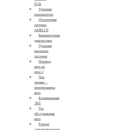
EGR
Удаление
катализатора
Отключение
системы
ADBLUE
Компьютерная
диагностика
Удаление
вихревых
заслонок
Перевод
авто на
евро 2
Чип
тюнинг –
перепрошивка
авто
Клонирование
ЭБУ
Тех
обслуживание
авто
Ремонт
электропроводки