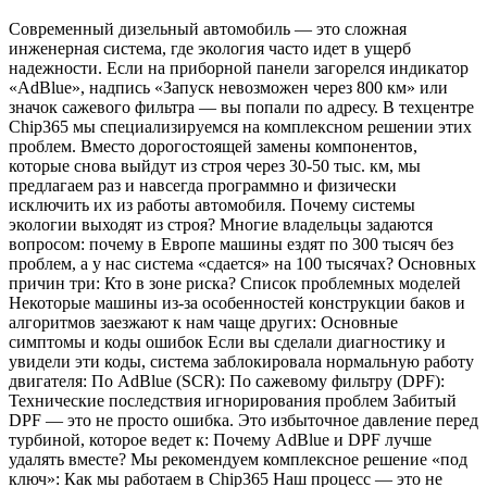
Современный дизельный автомобиль — это сложная
инженерная система, где экология часто идет в ущерб
надежности. Если на приборной панели загорелся индикатор
«AdBlue», надпись «Запуск невозможен через 800 км» или
значок сажевого фильтра — вы попали по адресу. В техцентре
Chip365 мы специализируемся на комплексном решении этих
проблем. Вместо дорогостоящей замены компонентов,
которые снова выйдут из строя через 30-50 тыс. км, мы
предлагаем раз и навсегда программно и физически
исключить их из работы автомобиля. Почему системы
экологии выходят из строя? Многие владельцы задаются
вопросом: почему в Европе машины ездят по 300 тысяч без
проблем, а у нас система «сдается» на 100 тысячах? Основных
причин три: Кто в зоне риска? Список проблемных моделей
Некоторые машины из-за особенностей конструкции баков и
алгоритмов заезжают к нам чаще других: Основные
симптомы и коды ошибок Если вы сделали диагностику и
увидели эти коды, система заблокировала нормальную работу
двигателя: По AdBlue (SCR): По сажевому фильтру (DPF):
Технические последствия игнорирования проблем Забитый
DPF — это не просто ошибка. Это избыточное давление перед
турбиной, которое ведет к: Почему AdBlue и DPF лучше
удалять вместе? Мы рекомендуем комплексное решение «под
ключ»: Как мы работаем в Chip365 Наш процесс — это не