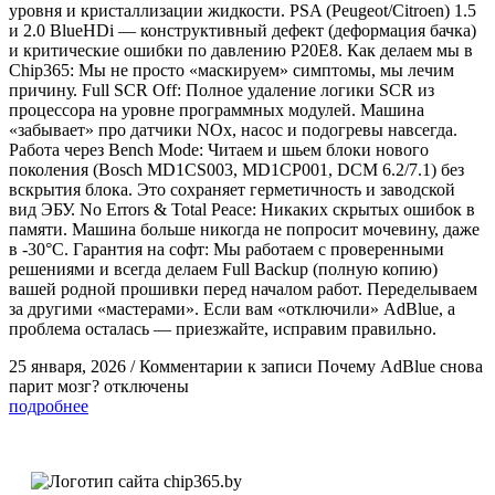
уровня и кристаллизации жидкости. PSA (Peugeot/Citroen) 1.5
и 2.0 BlueHDi — конструктивный дефект (деформация бачка)
и критические ошибки по давлению P20E8. Как делаем мы в
Chip365: Мы не просто «маскируем» симптомы, мы лечим
причину. Full SCR Off: Полное удаление логики SCR из
процессора на уровне программных модулей. Машина
«забывает» про датчики NOx, насос и подогревы навсегда.
Работа через Bench Mode: Читаем и шьем блоки нового
поколения (Bosch MD1CS003, MD1CP001, DCM 6.2/7.1) без
вскрытия блока. Это сохраняет герметичность и заводской
вид ЭБУ. No Errors & Total Peace: Никаких скрытых ошибок в
памяти. Машина больше никогда не попросит мочевину, даже
в -30°C. Гарантия на софт: Мы работаем с проверенными
решениями и всегда делаем Full Backup (полную копию)
вашей родной прошивки перед началом работ. Переделываем
за другими «мастерами». Если вам «отключили» AdBlue, а
проблема осталась — приезжайте, исправим правильно.
25 января, 2026
/
Комментарии
к записи Почему AdBlue снова
парит мозг?
отключены
подробнее