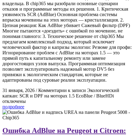
владельца. В chip365 мы разобрали основные сценарии
отказов и программные методы их решения. 1. Критическая
уязвимость SCR (AdBlue) Основная проблема системы
впрыска мочевины на этих моторах — кристаллизация. 2.
Цепная реакция: Как AdBlue убивает Сажевый фильтр (DPF)
Многие пытаются «доездить» с ошибкой по мочевине, не
понимая главного: 3. Техническое решение от chip365 Мы
предлагаем комплексный подход, который исключает
человеческий фактор и капризы экологии: Резюме для профи:
Игнорирование проблем с AdBlue на моторах 1.5 — это
прямой путь к капитальному ремонту или замене
дорогостоящих узлов выпуска. Программная оптимизация
позволяет эксплуатировать надежный мотор DV5 без
привязки к экологическим стандартам, которые не
адаптированы под суровые реалии эксплуатации.
31 января, 2026
/
Комментарии
к записи Экологический
капкан: SCR и DPF на моторах 1.5 EcoBlue / BlueHDi
отключены
подробнее
Ошибка AdBlue на Peugeot и Citroen: