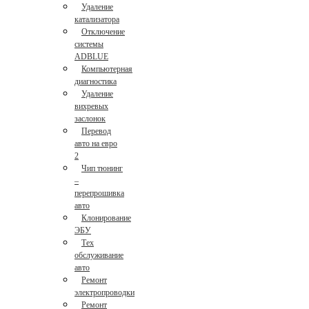
Удаление
катализатора
Отключение
системы
ADBLUE
Компьютерная
диагностика
Удаление
вихревых
заслонок
Перевод
авто на евро
2
Чип тюнинг
–
перепрошивка
авто
Клонирование
ЭБУ
Тех
обслуживание
авто
Ремонт
электропроводки
Ремонт