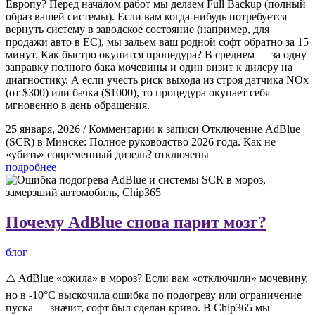
Европу? Перед началом работ мы делаем Full Backup (полный
образ вашей системы). Если вам когда-нибудь потребуется
вернуть систему в заводское состояние (например, для
продажи авто в ЕС), мы зальем ваш родной софт обратно за 15
минут. Как быстро окупится процедура? В среднем — за одну
заправку полного бака мочевины и один визит к дилеру на
диагностику. А если учесть риск выхода из строя датчика NOx
(от $300) или бачка ($1000), то процедура окупает себя
мгновенно в день обращения.
25 января, 2026
/
Комментарии
к записи Отключение AdBlue
(SCR) в Минске: Полное руководство 2026 года. Как не
«убить» современный дизель?
отключены
подробнее
Почему AdBlue снова парит мозг?
блог
⚠️ AdBlue «ожила» в мороз? Если вам «отключили» мочевину,
но в -10°C выскочила ошибка по подогреву или ограничение
пуска — значит, софт был сделан криво. В Chip365 мы