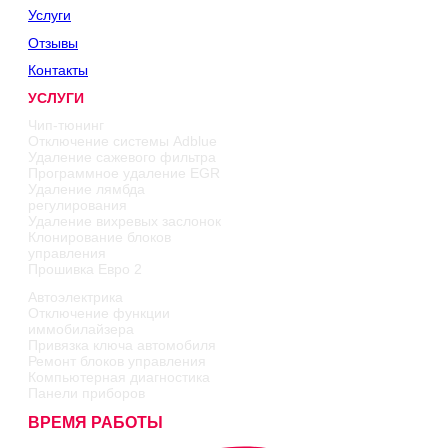
Услуги
Отзывы
Контакты
УСЛУГИ
Чип-тюнинг
Отключение системы Adblue
Удаление сажевого фильтра
Программное удаление EGR
Удаление лямбда
регулирования
Удаление вихревых заслонок
Клонирование блоков
управления
Прошивка Евро 2
Автоэлектрика
Отключение функции
иммобилайзера
Привязка ключа автомобиля
Ремонт блоков управления
Компьютерная диагностика
Панели приборов
ВРЕМЯ РАБОТЫ