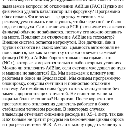
задаваемые вопросы об отключении AdBlue (FAQ) Нужно ли
физически удалять катализатор или форсунку? Программно —
обязательно. Физически — форсунку мочевины мы
рекомендуем снимать или глушить, чтобы через неё не было
подсоса воздуха. Сам катализатор SCR (в отличие от сажевого
фильтра) обычно не забивается, поэтому его можно оставить
на месте. Повлияет ли отключение AdBlue на техосмотр?
Внешне система остается нетронутой. Все датчики, бак и
трубки остаются на своих местах. Дымность автомобиля не
повышается, так как за очистку от сажи отвечает сажевый
фильтр (DPF), а AdBlue борется только с оксидами азота
(NOx), которые замеряются только в лабораторных условиях.
Можно ли отключить AdBlue, если счетчик уже дошел до нуля
и машина не заводится? Да. Мы выезжаем к клиенту или
работаем в боксе на Будславской. Мы снимем программную
блокировку, обнулим счетчики и полностью отключим
систему. Автомобиль снова будет готов к эксплуатации без
замены дорогостоящих запчастей. Не станет ли машина
«жрать» больше топлива? Напротив. После корректного
программного отключения двигатель работает в более
стабильном тепловом режиме. В некоторых случаях
владельцы отмечают снижение расхода на 0.5–1 литр, так как
ЭБУ больше не тратит ресурсы на бесконечные циклы опроса
и прогрева системы SCR. А если я захочу продать машину в