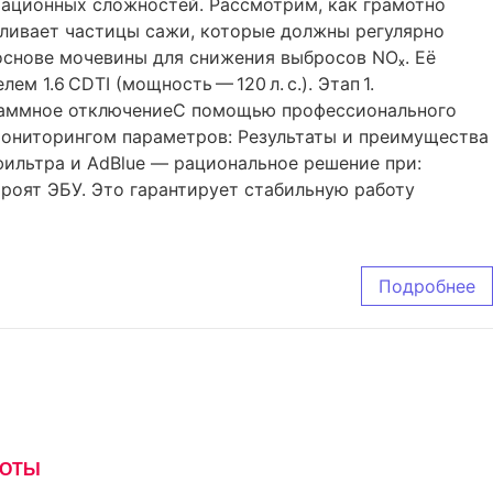
тационных сложностей. Рассмотрим, как грамотно
пливает частицы сажи, которые должны регулярно
 основе мочевины для снижения выбросов NOₓ. Её
 1.6 CDTI (мощность — 120 л. с.). Этап 1.
граммное отключениеС помощью профессионального
 мониторингом параметров: Результаты и преимущества
фильтра и AdBlue — рациональное решение при:
роят ЭБУ. Это гарантирует стабильную работу
Подробнее
БОТЫ