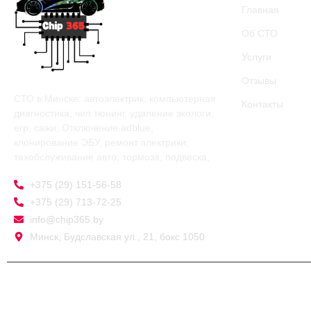
Главная
Об СТО
Услуги
Отзывы
СТО в Минске: автоэлектрик, компьютерная
Контакты
диагностика, чип тюнинг, удаление экологи,
егр, сажи, Отключение adblue,
клонирование ЭБУ, ремонт электрики,
техобслуживание авто, тормоза, подвеска,
+375 (29) 151-56-58
+375 (29) 713-72-25
info@chip365.by
Минск, Будславская ул., 21, бокс 1050