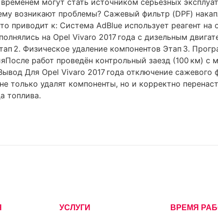
 временем могут стать источником серьёзных эксплуа
чему возникают проблемы? Сажевый фильтр (DPF) нака
сто приводит к: Система AdBlue использует реагент на
нялись на Opel Vivaro 2017 года с дизельным двигателем
тап 2. Физическое удаление компонентов Этап 3. Про
ияПосле работ проведён контрольный заезд (100 км) с
ывод Для Opel Vivaro 2017 года отключение сажевого 
е только удалят компоненты, но и корректно перенаст
а топлива.
Я
УСЛУГИ
ВРЕМЯ РА