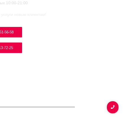
ых 10:00-21:00
 услуги новым клиентам!
51-56-58
13-72-25