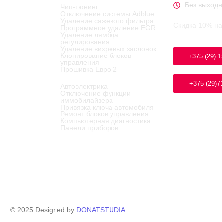
Без выходн
Чип-тюнинг
Отключение системы Adblue
Удаление сажевого фильтра
Скидка 10% на
Программное удаление EGR
Удаление лямбда
регулирования
Удаление вихревых заслонок
Клонирование блоков
+375 (29) 1
управления
Прошивка Евро 2
+375 (29)7
Автоэлектрика
Отключение функции
иммобилайзера
Привязка ключа автомобиля
Ремонт блоков управления
Компьютерная диагностика
Панели приборов
© 2025 Designed by
DONATSTUDIA