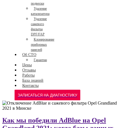
подвески
Удаление
катализатора
Удаление
сажевого
фильтра
DPF/FAP
Клонирование
приборных
панелей
Об СТО
Гарантии
Цены
Отзывы
Работы
База знаний
Контакты
ЗАПИСАТЬСЯ НА ДИАГНОСТИКУ
Как мы победили AdBlue на Opel
Grandland 2021: когда базы данных