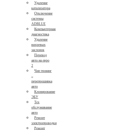
Удаление
катализатора
Отключение
системы
ADBLUE
Компьютерная
диагностика
Удаление
вихревых
заслонок
Перевод
авто на евро
2
Чип тюнинг
–
перепрошивка
авто
Клонирование
ЭБУ
Тех
обслуживание
авто
Ремонт
электропроводки
Ремонт