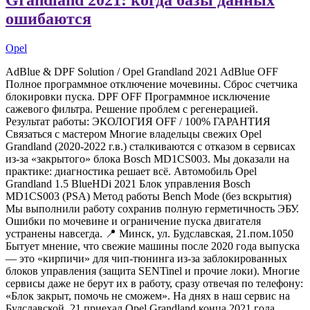
ошибаются
Opel
AdBlue & DPF Solution / Opel Grandland 2021 AdBlue OFF
Полное программное отключение мочевины. Сброс счетчика
блокировки пуска. DPF OFF Программное исключение
сажевого фильтра. Решение проблем с регенерацией.
Результат работы: ЭКОЛОГИЯ OFF / 100% ГАРАНТИЯ
Связаться с мастером Многие владельцы свежих Opel
Grandland (2020-2022 г.в.) сталкиваются с отказом в сервисах
из-за «закрытого» блока Bosch MD1CS003. Мы доказали на
практике: диагностика решает всё. Автомобиль Opel
Grandland 1.5 BlueHDi 2021 Блок управления Bosch
MD1CS003 (PSA) Метод работы Bench Mode (без вскрытия)
Мы выполнили работу сохранив полную герметичность ЭБУ.
Ошибки по мочевине и ограничение пуска двигателя
устранены навсегда. 📍 Минск, ул. Будславская, 21.пом.1050
Бытует мнение, что свежие машины после 2020 года выпуска
— это «кирпичи» для чип-тюнинга из-за заблокированных
блоков управления (защита SENTinel и прочие локи). Многие
сервисы даже не берут их в работу, сразу отвечая по телефону:
«Блок закрыт, помочь не сможем». На днях в наш сервис на
Будславской, 21 приехал Opel Grandland конца 2021 года.