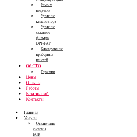
Ремонт
подвески
Удаление
катализатора
Удаление
сажевого
фильтра
DPF/FAP
Клонирование
приборных
панелей
Об СТО
Гарантии
Цены
Отзывы
Работы
База знаний
Контакты
Главная
Услуги
Отключение
системы
EGR