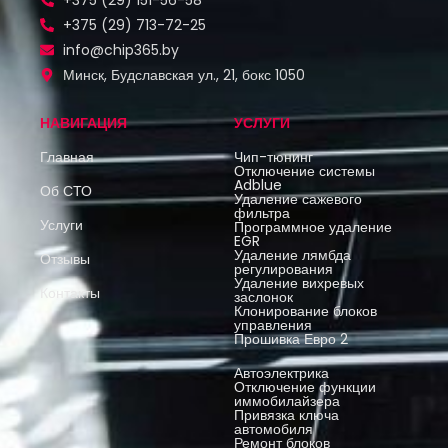
+375 (29) 713-72-25
info@chip365.by
Минск, Будславская ул., 21, бокс 1050
НАВИГАЦИЯ
УСЛУГИ
Главная
Чип-тюнинг
Отключение системы
Adblue
Об СТО
Удаление сажевого
фильтра
Услуги
Программное удаление
EGR
Удаление лямбда
Отзывы
регулирования
Удаление вихревых
Контакты
заслонок
Клонирование блоков
управления
Прошивка Евро 2
Автоэлектрика
Отключение функции
иммобилайзера
Привязка ключа
автомобиля
Ремонт блоков