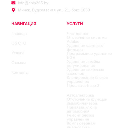
info@chip365.by
Минск, Будславская ул., 21, бокс 1050
НАВИГАЦИЯ
УСЛУГИ
Главная
Чип-тюнинг
Отключение системы
Adblue
Об СТО
Удаление сажевого
фильтра
Услуги
Программное удаление
EGR
Удаление лямбда
Отзывы
регулирования
Удаление вихревых
Контакты
заслонок
Клонирование блоков
управления
Прошивка Евро 2
Автоэлектрика
Отключение функции
иммобилайзера
Привязка ключа
автомобиля
Ремонт блоков
управления
Компьютерная
диагностика