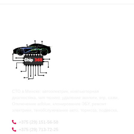
СТО в Минске: автоэлектрик, компьютерная
диагностика, чип тюнинг, удаление экологи, егр, сажи,
Отключение adblue, клонирование ЭБУ, ремонт
электрики, техобслуживание авто, тормоза, подвеска,
+375 (29) 151-56-58
+375 (29) 713-72-25