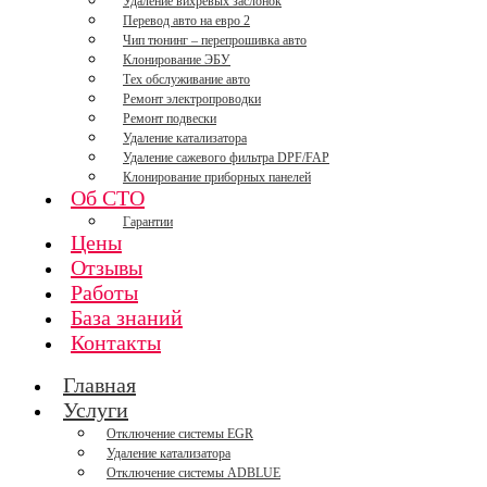
Удаление вихревых заслонок
Перевод авто на евро 2
Чип тюнинг – перепрошивка авто
Клонирование ЭБУ
Тех обслуживание авто
Ремонт электропроводки
Ремонт подвески
Удаление катализатора
Удаление сажевого фильтра DPF/FAP
Клонирование приборных панелей
Об СТО
Гарантии
Цены
Отзывы
Работы
База знаний
Контакты
Главная
Услуги
Отключение системы EGR
Удаление катализатора
Отключение системы ADBLUE