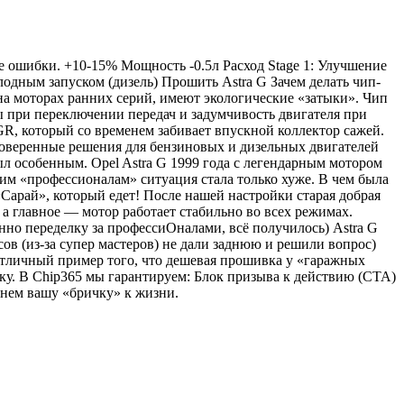
е ошибки. +10-15% Мощность -0.5л Расход Stage 1: Улучшение
одным запуском (дизель) Прошить Astra G Зачем делать чип-
 на моторах ранних серий, имеют экологические «затыки». Чип
лы при переключении передач и задумчивость двигателя при
GR, который со временем забивает впускной коллектор сажей.
проверенные решения для бензиновых и дизельных двигателей
ыл особенным. Opel Astra G 1999 года с легендарным мотором
щим «профессионалам» ситуация стала только хуже. В чем была
 «Сарай», который едет! После нашей настройки старая добрая
 а главное — мотор работает стабильно во всех режимах.
енно переделку за профессиОналами, всё получилось) Astra G
ов (из-за супер мастеров) не дали заднюю и решили вопрос)
 отличный пример того, что дешевая прошивка у «гаражных
лку. В Chip365 мы гарантируем: Блок призыва к действию (CTA)
нем вашу «бричку» к жизни.