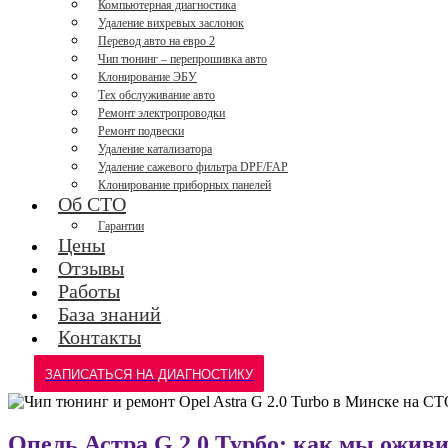
Компьютерная диагностика
Удаление вихревых заслонок
Перевод авто на евро 2
Чип тюнинг – перепрошивка авто
Клонирование ЭБУ
Тех обслуживание авто
Ремонт электропроводки
Ремонт подвески
Удаление катализатора
Удаление сажевого фильтра DPF/FAP
Клонирование приборных панелей
Об СТО
Гарантии
Цены
Отзывы
Работы
База знаний
Контакты
ЗАПИСАТЬСЯ НА ДИАГНОСТИКУ
Опель Астра G 2.0 Турбо: как мы оживи