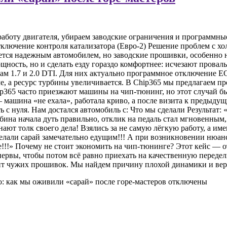
работу двигателя, убираем заводские ограничения и программны
лючение контроля катализатора (Евро-2) Решение проблем с хол
стается надежным автомобилем, но заводские прошивки, особенно
ощность, но и сделать езду гораздо комфортнее: исчезают прова
ам 1.7 и 2.0 DTI. Для них актуально программное отключение E
че, а ресурс турбины увеличивается. В Chip365 мы предлагаем 
ip365 часто приезжают машины на чип-тюнинг, но этот случай б
— машина «не ехала», работала криво, а после визита к предыду
ь с нуля. Нам достался автомобиль с: Что мы сделали Результат:
бина начала дуть правильно, отклик на педаль стал мгновенным,
ают толк своего дела! Взялись за не самую лёгкую работу, а им
елали сарай замечательно едущим!!! А при возникновении нюанс
ье!!!» Почему не стоит экономить на чип-тюнинге? Этот кейс —
 нервы, чтобы потом всё равно приехать на качественную переде
ит чужих прошивок. Мы найдем причину плохой динамики и вер
о: как мы оживили «сарай» после горе-мастеров
отключены