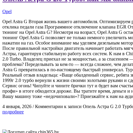
Opel
Opel Astra G Вторая жизнь вашего автомобиля. Оптимизируем 
отклика педали газа Программное отключение клапана EGR Отк
тюнинг на Opel Astra G? Несмотря на возраст, Opel Astra G о
тюнинг Opel Astra G позволяет не только немного увеличить м
нажатии на газ. Особое внимание мы уделяем дизельным мотор
После правильной настройки двигатель начинает работать мяг
Астры, гарантируя стабильную работу всех систем. К нам в Ch
2.0 Turbo. Владелец приехал не за мощностью, а за спасением 
проблема? Переделывать за кем-то — всегда сложнее, чем делат
Astra G превратилась в по-настоящему быстрый универсал. Тур
Реальный отзыв владельца: «Ваще обалденный сервис, ребята зн
1999г 2.0 турбо вернули к жизни своими золотыми руками и сд
Сервис огонь! Чипуйте и чините брички тут и будет вам счаст
профи» в итоге обходится дороже. Вы тратите время, деньги и
Вашу машину тоже «недочиповали»? Приезжайте к нам на ауд
4 января, 2026
/
Комментарии
к записи Опель Астра G 2.0 Турб
подробнее