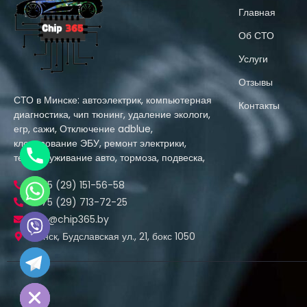
Главная
Об СТО
Услуги
Отзывы
СТО в Минске: автоэлектрик, компьютерная
Контакты
диагностика, чип тюнинг, удаление экологи,
егр, сажи, Отключение adblue,
клонирование ЭБУ, ремонт электрики,
техобслуживание авто, тормоза, подвеска,
+375 (29) 151-56-58
+375 (29) 713-72-25
info@chip365.by
Минск, Будславская ул., 21, бокс 1050
e chaty