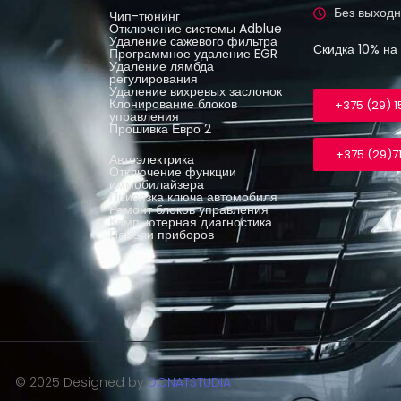
Без выходн
Чип-тюнинг
Отключение системы Adblue
Удаление сажевого фильтра
Скидка 10% на
Программное удаление EGR
Удаление лямбда
регулирования
Удаление вихревых заслонок
Клонирование блоков
+375 (29) 
управления
Прошивка Евро 2
+375 (29)7
Автоэлектрика
Отключение функции
иммобилайзера
Привязка ключа автомобиля
Ремонт блоков управления
Компьютерная диагностика
Панели приборов
© 2025 Designed by
DONATSTUDIA