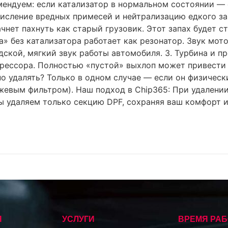
мендуем: если катализатор в нормальном состоянии — е
окисление вредных примесей и нейтрализацию едкого за
ет пахнуть как старый грузовик. Этот запах будет ст
ка» без катализатора работает как резонатор. Звук мо
дской, мягкий звук работы автомобиля. 3. Турбина и 
рессора. Полностью «пустой» выхлоп может привести к
о удалять? Только в одном случае — если он физически
 сажевым фильтром). Наш подход в Chip365: При удале
ы удаляем только секцию DPF, сохраняя ваш комфорт и
Я
УСЛУГИ
ВРЕМЯ РА