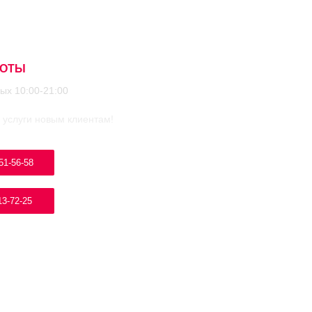
БОТЫ
ых 10:00-21:00
 услуги новым клиентам!
51-56-58
13-72-25