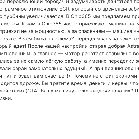
при переключении передач и задумчивость двигателя п
программное отключение EGR, который со временем заб
рс турбины увеличивается. В Chip365 мы предлагаем п
систем. К нам в Chip365 часто приезжают машины на чи
приехал не за мощностью, а за спасением — машина «не
хуже. В чем была проблема? Переделывать за кем-то —
торый едет! После нашей настройки старая добрая Ast
л мгновенным, а главное — мотор работает стабильно в
ялись за не самую лёгкую работу, а именно переделку з
али сарай замечательно едущим!!! А при возникновени
 тут и будет вам счастье!!!» Почему не стоит экономи
одится дороже. Вы тратите время, деньги и нервы, чт
к действию (CTA) Вашу машину тоже «недочиповали»? 
изни.