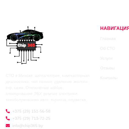
НАВИГАЦИ
Главная
Об СТО
Услуги
Отзывы
СТО в Минске: автоэлектрик, компьютерная
Контакты
диагностика, чип тюнинг, удаление экологи,
егр, сажи, Отключение adblue,
клонирование ЭБУ, ремонт электрики,
техобслуживание авто, тормоза, подвеска,
+375 (29) 151-56-58
+375 (29) 713-72-25
info@chip365.by