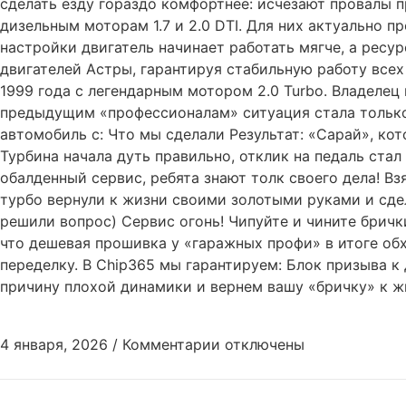
сделать езду гораздо комфортнее: исчезают провалы 
дизельным моторам 1.7 и 2.0 DTI. Для них актуально 
настройки двигатель начинает работать мягче, а ресу
двигателей Астры, гарантируя стабильную работу всех 
1999 года с легендарным мотором 2.0 Turbo. Владелец 
предыдущим «профессионалам» ситуация стала только 
автомобиль с: Что мы сделали Результат: «Сарай», ко
Турбина начала дуть правильно, отклик на педаль ста
обалденный сервис, ребята знают толк своего дела! Вз
турбо вернули к жизни своими золотыми руками и сдел
решили вопрос) Сервис огонь! Чипуйте и чините брички
что дешевая прошивка у «гаражных профи» в итоге обх
переделку. В Chip365 мы гарантируем: Блок призыва 
причину плохой динамики и вернем вашу «бричку» к ж
4 января, 2026
/
Комментарии
отключены