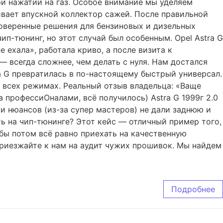
ри нажатии на газ. Особое внимание мы уделяем
ивает впускной коллектор сажей. После правильной
роверенные решения для бензиновых и дизельных
п-тюнинг, но этот случай был особенным. Opel Astra G
 ехала», работала криво, а после визита к
 всегда сложнее, чем делать с нуля. Нам достался
ra G превратилась в по-настоящему быстрый универсал.
о всех режимах. Реальный отзыв владельца: «Ваще
а профессиОналами, всё получилось) Astra G 1999г 2.0
и нюансов (из-за супер мастеров) не дали заднюю и
ть на чип-тюнинге? Этот кейс — отличный пример того,
обы потом всё равно приехать на качественную
Приезжайте к нам на аудит чужих прошивок. Мы найдем
Подробнее