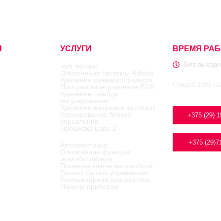
Я
УСЛУГИ
ВРЕМЯ РА
Без выходн
Чип-тюнинг
Отключение системы Adblue
Удаление сажевого фильтра
Скидка 10% на
Программное удаление EGR
Удаление лямбда
регулирования
Удаление вихревых заслонок
Клонирование блоков
+375 (29) 1
управления
Прошивка Евро 2
+375 (29)7
Автоэлектрика
Отключение функции
иммобилайзера
Привязка ключа автомобиля
Ремонт блоков управления
Компьютерная диагностика
Панели приборов