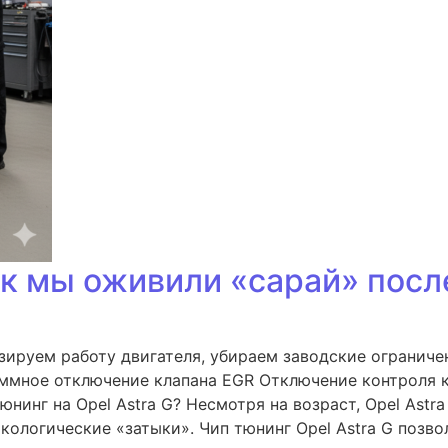
как мы оживили «сарай» пос
изируем работу двигателя, убираем заводские огранич
раммное отключение клапана EGR Отключение контроля 
юнинг на Opel Astra G? Несмотря на возраст, Opel Ast
кологические «затыки». Чип тюнинг Opel Astra G позво