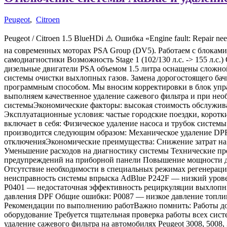
Peugeot
,
Сitroen
Peugeot / Citroen 1.5 BlueHDi ⚠️ Ошибка «Engine fault: Repai
на современных моторах PSA Group (DV5). Работаем с блокам
самодиагностики Возможность Stage 1 (102/130 л.с. -> 155 л.
дизельные двигатели PSA объемом 1.5 литра оснащены сложно
системы очистки выхлопных газов. Замена дорогостоящего бач
программным способом. Мы вносим корректировки в блок упра
выполняем качественное удаление сажевого фильтра и при нео
системыЭкономические факторы: высокая стоимость обслуживан
Эксплуатационные условия: частые городские поездки, корот
включает в себя: Физическое удаление насоса и трубок систе
производится следующим образом: Механическое удаление DP
отключенияЭкономические преимущества: Снижение затрат на 
Уменьшение расходов на диагностику системы Технические п
предупреждений на приборной панели Повышение мощности д
Отсутствие необходимости в специальных режимах регенера
неисправность системы впрыска AdBlue P242F — низкий урове
P0401 — недостаточная эффективность рециркуляции выхлопны
давления DPF Общие ошибки: P0087 — низкое давление топли
Рекомендации по выполнению работВажно помнить: Работы до
оборудование Требуется тщательная проверка работы всех сис
удаление сажевого фильтра на автомобилях Peugeot 3008, 5008