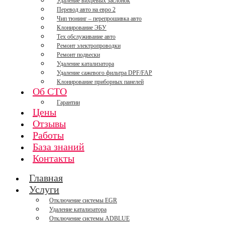
Удаление вихревых заслонок
Перевод авто на евро 2
Чип тюнинг – перепрошивка авто
Клонирование ЭБУ
Тех обслуживание авто
Ремонт электропроводки
Ремонт подвески
Удаление катализатора
Удаление сажевого фильтра DPF/FAP
Клонирование приборных панелей
Об СТО
Гарантии
Цены
Отзывы
Работы
База знаний
Контакты
Главная
Услуги
Отключение системы EGR
Удаление катализатора
Отключение системы ADBLUE