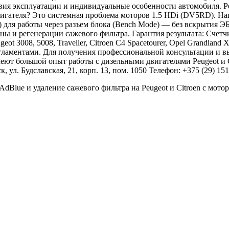
ловия эксплуатации и индивидуальные особенности автомобиля. 
вигателя? Это системная проблема моторов 1.5 HDi (DV5RD). Н
 для работы через разъем блока (Bench Mode) — без вскрытия Э
ы и регенерации сажевого фильтра. Гарантия результата: Счетч
ot 3008, 5008, Traveller, Citroen C4 Spacetourer, Opel Grandlan
аментами. Для получения профессиональной консультации и вы
т большой опыт работы с дизельными двигателями Peugeot и Ci
 ул. Будславская, 21, корп. 13, пом. 1050 Телефон: +375 (29) 15
Blue и удаление сажевого фильтра на Peugeot и Citroen с мото