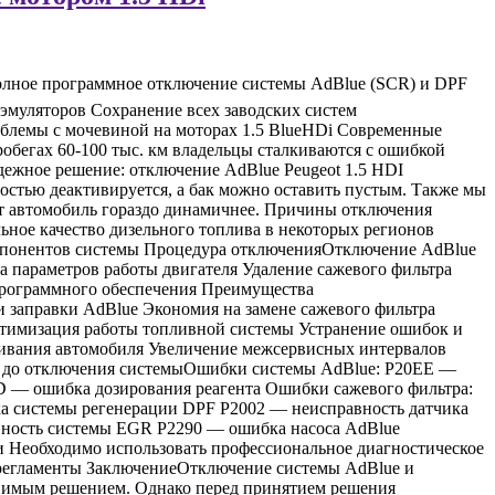
т! Полное программное отключение системы AdBlue (SCR) и DPF
эмуляторов Сохранение всех заводских систем
Проблемы с мочевиной на моторах 1.5 BlueHDi Современные
обегах 60-100 тыс. км владельцы сталкиваются с ошибкой
дежное решение: отключение AdBlue Peugeot 1.5 HDI
стью деактивируется, а бак можно оставить пустым. Также мы
ет автомобиль гораздо динамичнее. Причины отключения
ьное качество дизельного топлива в некоторых регионов
омпонентов системы Процедура отключенияОтключение AdBlue
а параметров работы двигателя Удаление сажевого фильтра
программного обеспечения Преимущества
 заправки AdBlue Экономия на замене сажевого фильтра
птимизация работы топливной системы Устранение ошибок и
вания автомобиля Увеличение межсервисных интервалов
к до отключения системыОшибки системы AdBlue: P20EE —
D — ошибка дозирования реагента Ошибки сажевого фильтра:
а системы регенерации DPF P2002 — неисправность датчика
вность системы EGR P2290 — ошибка насоса AdBlue
Необходимо использовать профессиональное диагностическое
е регламенты ЗаключениеОтключение системы AdBlue и
ествимым решением. Однако перед принятием решения