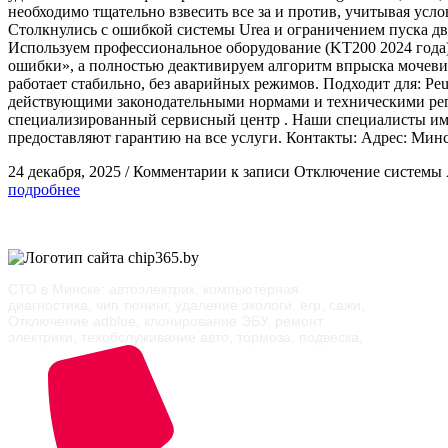
необходимо тщательно взвесить все за и против, учитывая ус
Столкнулись с ошибкой системы Urea и ограничением пуска д
Используем профессиональное оборудование (KT200 2024 года)
ошибки», а полностью деактивируем алгоритм впрыска мочевин
работает стабильно, без аварийных режимов. Подходит для: Peuge
действующими законодательными нормами и техническими регл
специализированный сервисный центр . Наши специалисты имею
предоставляют гарантию на все услуги. Контакты: Адрес: Минск,
24 декабря, 2025
/
Комментарии
к записи Отключение системы Ad
подробнее
СТО в Минске: автоэлектрик, компьютерная
диагностика, чип тюнинг, удаление экологи, егр, сажи,
Отключение adblue, клонирование ЭБУ, ремонт
электрики, техобслуживание авто, тормоза, подвеска,