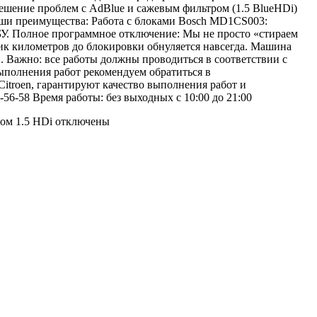
Решение проблем с AdBlue и сажевым фильтром (1.5 BlueHDi)
аши преимущества: Работа с блоками Bosch MD1CS003:
БУ. Полное программное отключение: Мы не просто «стираем
ик километров до блокировки обнуляется навсегда. Машина
d X. Важно: все работы должны проводиться в соответствии с
полнения работ рекомендуем обратиться в
troen, гарантируют качество выполнения работ и
1-56-58 Время работы: без выходных с 10:00 до 21:00
ром 1.5 HDi
отключены