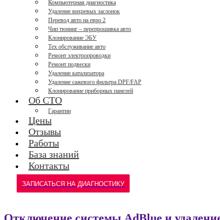
Компьютерная диагностика
Удаление вихревых заслонок
Перевод авто на евро 2
Чип тюнинг – перепрошивка авто
Клонирование ЭБУ
Тех обслуживание авто
Ремонт электропроводки
Ремонт подвески
Удаление катализатора
Удаление сажевого фильтра DPF/FAP
Клонирование приборных панелей
Об СТО
Гарантии
Цены
Отзывы
Работы
База знаний
Контакты
ЗАПИСАТЬСЯ НА ДИАГНОСТИКУ
Отключение системы AdBlue и удаление 