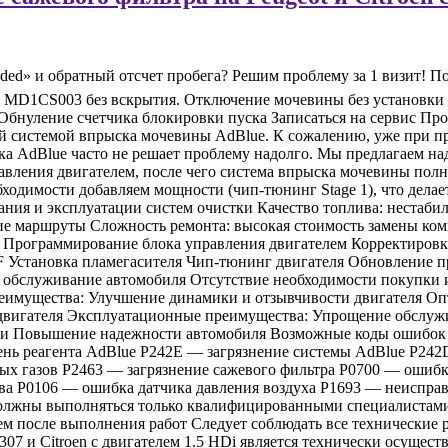
r needed» и обратный отсчет пробега? Решим проблему за 1 визи
и MD1CS003 без вскрытия. Отключение мочевины без установки 
с.) Обнуление счетчика блокировки пуска Записаться на сервис 
й системой впрыска мочевины AdBlue. К сожалению, уже при пр
ка AdBlue часто не решает проблему надолго. Мы предлагаем на
вления двигателем, после чего система впрыска мочевины полно
бходимости добавляем мощности (чип-тюнинг Stage 1), что дела
ия и эксплуатации систем очистки Качество топлива: нестабил
кие маршруты Сложность ремонта: высокая стоимость замены к
мы Программирование блока управления двигателем Корректировк
F Установка пламегасителя Чип-тюнинг двигателя Обновление 
обслуживание автомобиля Отсутствие необходимости покупки и
реимущества: Улучшение динамики и отзывчивости двигателя О
вигателя Эксплуатационные преимущества: Упрощение обслужи
ции Повышение надежности автомобиля Возможные коды ошибо
нь реагента AdBlue P242E — загрязнение системы AdBlue P242
х газов P2463 — загрязнение сажевого фильтра P0700 — ошибк
ва P0106 — ошибка датчика давления воздуха P1693 — неиспра
лжны выполняться только квалифицированными специалистами 
тем после выполнения работ Следует соблюдать все технически
, 307 и Citroen с двигателем 1.5 HDi является технически осущ