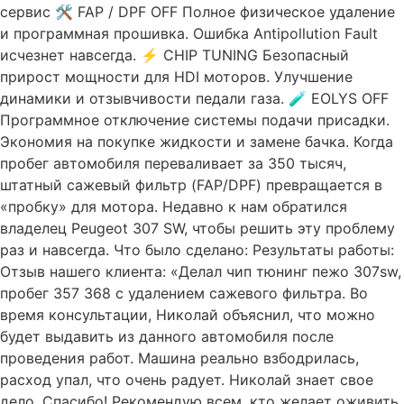
сервис 🛠️ FAP / DPF OFF Полное физическое удаление
и программная прошивка. Ошибка Antipollution Fault
исчезнет навсегда. ⚡ CHIP TUNING Безопасный
прирост мощности для HDI моторов. Улучшение
динамики и отзывчивости педали газа. 🧪 EOLYS OFF
Программное отключение системы подачи присадки.
Экономия на покупке жидкости и замене бачка. Когда
пробег автомобиля переваливает за 350 тысяч,
штатный сажевый фильтр (FAP/DPF) превращается в
«пробку» для мотора. Недавно к нам обратился
владелец Peugeot 307 SW, чтобы решить эту проблему
раз и навсегда. Что было сделано: Результаты работы:
Отзыв нашего клиента: «Делал чип тюнинг пежо 307sw,
пробег 357 368 с удалением сажевого фильтра. Во
время консультации, Николай объяснил, что можно
будет выдавить из данного автомобиля после
проведения работ. Машина реально взбодрилась,
расход упал, что очень радует. Николай знает свое
дело. Спасибо! Рекомендую всем, кто желает оживить