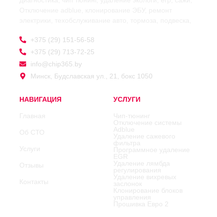
диагностика, чип тюнинг, удаление экологи, егр, сажи,
Отключение adblue, клонирование ЭБУ, ремонт
электрики, техобслуживание авто, тормоза, подвеска,
+375 (29) 151-56-58
+375 (29) 713-72-25
info@chip365.by
Минск, Будславская ул., 21, бокс 1050
НАВИГАЦИЯ
УСЛУГИ
Главная
Чип-тюнинг
Отключение системы
Adblue
Об СТО
Удаление сажевого
фильтра
Услуги
Программное удаление
EGR
Удаление лямбда
Отзывы
регулирования
Удаление вихревых
Контакты
заслонок
Клонирование блоков
управления
Прошивка Евро 2