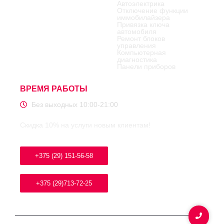
Автоэлектрика
Отключение функции
иммобилайзера
Привязка ключа
автомобиля
Ремонт блоков
управления
Компьютерная
диагностика
Панели приборов
ВРЕМЯ РАБОТЫ
Без выходных 10:00-21:00
Скидка 10% на услуги новым клиентам!
+375 (29) 151-56-58
+375 (29)713-72-25