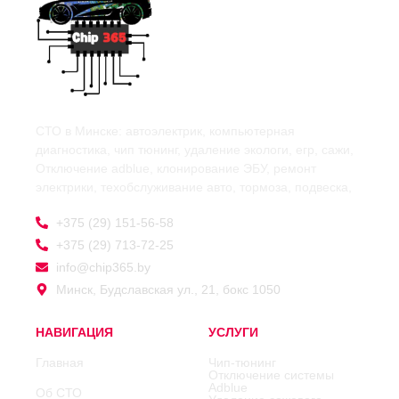
СТО в Минске: автоэлектрик, компьютерная
диагностика, чип тюнинг, удаление экологи, егр, сажи,
Отключение adblue, клонирование ЭБУ, ремонт
электрики, техобслуживание авто, тормоза, подвеска,
+375 (29) 151-56-58
+375 (29) 713-72-25
info@chip365.by
Минск, Будславская ул., 21, бокс 1050
НАВИГАЦИЯ
УСЛУГИ
Главная
Чип-тюнинг
Отключение системы
Adblue
Об СТО