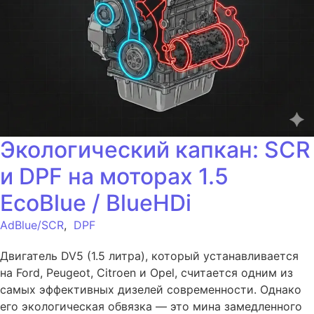
Экологический капкан: SCR
и DPF на моторах 1.5
EcoBlue / BlueHDi
AdBlue/SCR
,
DPF
Двигатель DV5 (1.5 литра), который устанавливается
на Ford, Peugeot, Citroen и Opel, считается одним из
самых эффективных дизелей современности. Однако
его экологическая обвязка — это мина замедленного