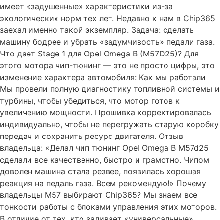
имеет «задушенные» характеристики из-за
экологических норм тех лет. Недавно к нам в Chip365
заехал именно такой экземпляр. Задача: сделать
машину бодрее и убрать «задумчивость» педали газа.
Что дает Stage 1 для Opel Omega B (M57D25)? Для
этого мотора чип-тюнинг — это не просто цифры, это
изменение характера автомобиля: Как мы работали
Мы провели полную диагностику топливной системы и
турбины, чтобы убедиться, что мотор готов к
увеличению мощности. Прошивка корректировалась
индивидуально, чтобы не перегружать старую коробку
передач и сохранить ресурс двигателя. Отзыв
владельца: «Делал чип тюнинг Opel Omega B M57d25
сделали все качественно, быстро и грамотно. Чипом
доволен машина стала резвее, появилась хорошая
реакция на педаль газа. Всем рекомендую!» Почему
владельцы M57 выбирают Chip365? Мы знаем все
тонкости работы с блоками управления этих моторов.
В отличие от тех, кто заливает «универсальные»