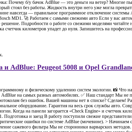
чка: Почему б/у бачок AdBlue — это деньги на ветер? Многие пы
торый стоял без работы. Жидкость внутри него уже могла превра
ине навсегда — правильное программное отключение системы A
sch MD1. 🚀 Работаем с самыми свежими авто Если у вас автом
е решение. Подробности о работе со свежими моделями читайт
а счетчик километров упадет до нуля. Запишитесь на професси
 и AdBlue: Peugeot 5008 и Opel Grandlan
граммному и физическому удалению систем экологии. 📸 Что на
 AdBlue на самых разных автомобилях. ✅ Наш стандарт Мы не п
ротоколам без ошибок. Вашей машины нет в списке? Сделаем! Р
ое оборудование. Гарантия на весь срок службы авто. Совре
логии. Когда на панели загорается «Check Engine» и счетчик к
1. Подготовка и заезд В работу поступили свежие представители
ритические ошибки по системе AdBlue (мочевине). > Начинаем 
даление сажевого фильтра Мы не сторонники варварских методов