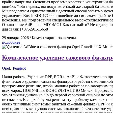
крайне капризна. Основная проблема кроется в конструкции ба
ошибка. * Во-первых, вы покупаете такой же старый бачок, ко
Мы предлагаем единственный надежный способ забыть о мочев
управления Bosch EDC17C60 и новейшими системами на базе Bo
поколения, мы подготовили специальное высокотехнологично
Отключение AdBlue на MD1/MG1 Как нас найти? Не ждите, пок
для связи: [+375291515658]
29 января, 2026
/
Комментарии
отключены
подробнее
Комплексное удаление сажевого фильтра
Opel
,
Peugeot
Наши работы: Удаление DPF, EGR и AdBlue Фотоотчеты по про
физического удаления сажевых фильтров и работы с мочевиной
программное решение, чтобы машина работала по заводским п
всех марок. ПОЛУЧИТЬ КОНСУЛЬТАЦИЮ Минск. Профессиональн
это отличная динамика, но до первой серьезной ошибки по эко
не спасают. В chip365.by мы решаем эту проблему комплексно. 
обоих типичные симптомы: забитый сажевый фильтр (DPF) и к
неисправность всех узлов системы экологии. 2. Физическое у