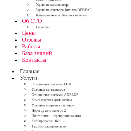
Удаление катализатора
Удаление сажевого фильтра DPF/FAP
Клонирование приборных панелей
Об СТО
Гарантии
Цены
Отзывы
Работы
База знаний
Контакты
Главная
Услуги
Отключение системы EGR
Удаление катализатора
Отключение системы ADBLUE
Компьютерная диагностика
Удаление вихревых заслонок
Перевод авто на евро 2
Чип тюнинг – перепрошивка авто
Клонирование ЭБУ
Тех обслуживание авто