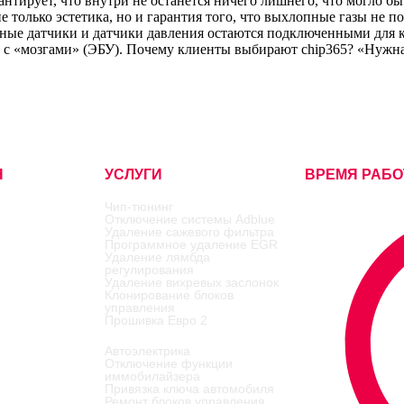
нтирует, что внутри не останется ничего лишнего, что могло бы
только эстетика, но и гарантия того, что выхлопные газы не по
урные датчики и датчики давления остаются подключенными для 
 с «мозгами» (ЭБУ). Почему клиенты выбирают chip365? «Нужна 
Я
УСЛУГИ
ВРЕМЯ РАБ
Чип-тюнинг
Отключение системы Adblue
Удаление сажевого фильтра
Программное удаление EGR
Удаление лямбда
регулирования
Удаление вихревых заслонок
Клонирование блоков
управления
Прошивка Евро 2
Автоэлектрика
Отключение функции
иммобилайзера
Привязка ключа автомобиля
Ремонт блоков управления