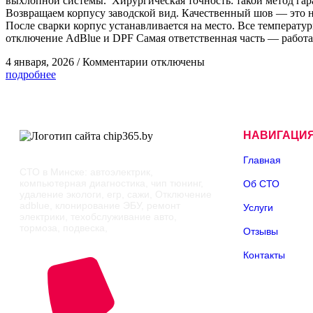
выхлопной системы. Хирургическая точность: такой метод гара
Возвращаем корпусу заводской вид. Качественный шов — это не 
После сварки корпус устанавливается на место. Все температ
отключение AdBlue и DPF Самая ответственная часть — работа
4 января, 2026
/
Комментарии
отключены
подробнее
НАВИГАЦИ
Главная
СТО в Минске: автоэлектрик,
компьютерная диагностика, чип тюнинг,
Об СТО
удаление экологи, егр, сажи, Отключение
adblue, клонирование ЭБУ, ремонт
Услуги
электрики, техобслуживание авто,
тормоза, подвеска,
Отзывы
Контакты