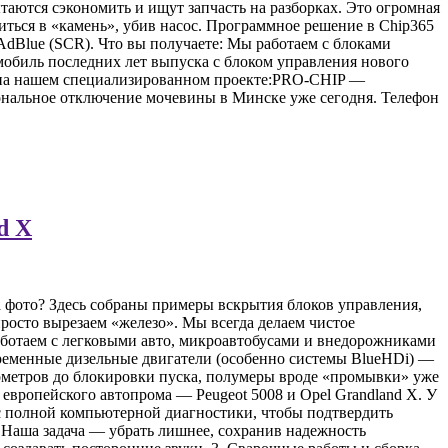
таются сэкономить и ищут запчасть на разборках. Это огромная
титься в «камень», убив насос. Программное решение в Chip365
dBlue (SCR). Что вы получаете: Мы работаем с блоками
обиль последних лет выпуска с блоком управления нового
е на нашем специализированном проекте:PRO-CHIP —
ональное отключение мочевины в Минске уже сегодня. Телефон
d X
 фото? Здесь собраны примеры вскрытия блоков управления,
росто вырезаем «железо». Мы всегда делаем чистое
аботаем с легковыми авто, микроавтобусами и внедорожниками
менные дизельные двигатели (особенно системы BlueHDi) —
илометров до блокировки пуска, полумеры вроде «промывки» уже
 европейского автопрома — Peugeot 5008 и Opel Grandland X. У
с полной компьютерной диагностики, чтобы подтвердить
. Наша задача — убрать лишнее, сохранив надежность