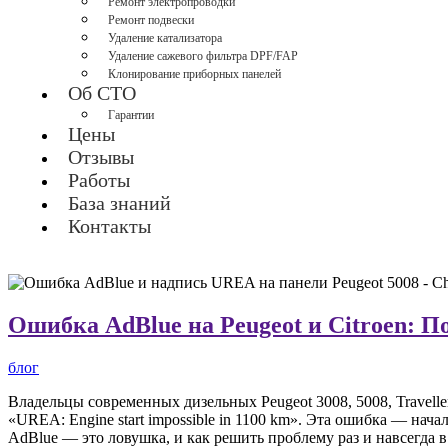
Ремонт электропроводки
Ремонт подвески
Удаление катализатора
Удаление сажевого фильтра DPF/FAP
Клонирование приборных панелей
Об СТО
Гарантии
Цены
Отзывы
Работы
База знаний
Контакты
Ошибка AdBlue на Peugeot и Citroen: П
блог
Владельцы современных дизельных Peugeot 3008, 5008, Traveller
«UREA: Engine start impossible in 1100 km». Эта ошибка — нача
AdBlue — это ловушка, и как решить проблему раз и навсегда 